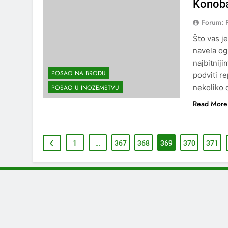
Konoba
Forum: 
Što vas j
navela og
najbitniji
POSAO NA BRODU
podviti re
nekoliko
POSAO U INOZEMSTVU
Read More
1
…
367
368
369
370
371