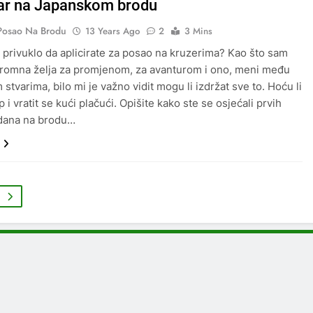
r na Japanskom brodu
Posao Na Brodu
13 Years Ago
2
3 Mins
e privuklo da aplicirate za posao na kruzerima? Kao što sam
romna želja za promjenom, za avanturom i ono, meni među
m stvarima, bilo mi je važno vidit mogu li izdržat sve to. Hoću li
p i vratit se kući plačući. Opišite kako ste se osjećali prvih
 dana na brodu…