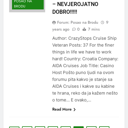
POSAO NA
– NEVJEROJATNO
BRODU
DOBRO!!!!!
Forum: Posao na Brodu
9
years ago
0
7 mins
Author: CrazyStops Cruise Ship
Veteran Posts: 37 For the finer
things in life we have to work
hard! Country: Croatia Company:
AIDA Cruises Job Title: Casino
Host Pošto puno ljudi na ovom
forumu pita kakvo je stanje sa
AIDA Cruises i kakve su kabine
te hrana, reko da ja kažem nešto
o tome… E ovako,…
Read More