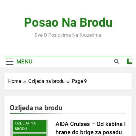
Skip
to
content
Posao Na Brodu
Sve O Poslovima Na Kruzerima
MENU
Home
Ozljeda na brodu
Page 9
Ozljeda na brodu
OZLJEDA NA
AIDA Cruises – Od kabina i
BRODU
hrane do brige za posadu