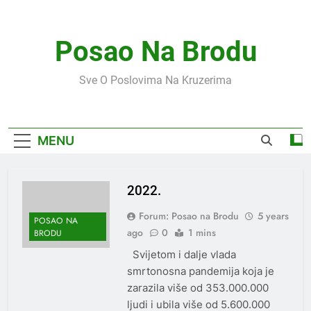
Skip
to
content
Posao Na Brodu
Sve O Poslovima Na Kruzerima
MENU
2022.
Forum: Posao na Brodu
5 years
POSAO NA
ago
0
1 mins
BRODU
Svijetom i dalje vlada
smrtonosna pandemija koja je
zarazila više od 353.000.000
ljudi i ubila više od 5.600.000