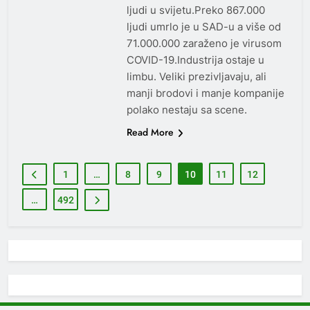
ljudi u svijetu.Preko 867.000
ljudi umrlo je u SAD-u a više od
71.000.000 zaraženo je virusom
COVID-19.Industrija ostaje u
limbu. Veliki prezivljavaju, ali
manji brodovi i manje kompanije
polako nestaju sa scene.
Read More
1
…
8
9
10
11
12
…
492