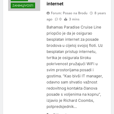
internet
ZANIMLJIVOSTI
Forum: Posao na Brodu
8 years
ago
0
3 mins
Bahamas Paradise Cruise Line
priopćio je da je osigurao
besplatan internet za posade
brodova u cijeloj svojoj floti. Uz
besplatan pristup internetu,
tvrtka je osigurala široku
pokrivenost pružajući WiFi u
svim prostorijama posadi i
gostima. “Kao bivši IT manager,
odavno sam shvatio važnost
redovitnog kontakta članova
posade s voljenima na kopnu”,
izjavio je Richard Coombs,
potpredsjednik…