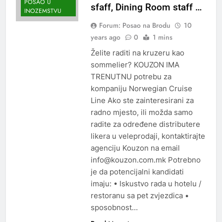
POSAO U
sfaff, Dining Room staff …
INOZEMSTVU
Forum: Posao na Brodu
10
years ago
0
1 mins
Želite raditi na kruzeru kao
sommelier? KOUZON IMA
TRENUTNU potrebu za
kompaniju Norwegian Cruise
Line Ako ste zainteresirani za
radno mjesto, ili možda samo
radite za određene distributere
likera u veleprodaji, kontaktirajte
agenciju Kouzon na email
info@kouzon.com.mk Potrebno
je da potencijalni kandidati
imaju: • Iskustvo rada u hotelu /
restoranu sa pet zvjezdica •
sposobnost…