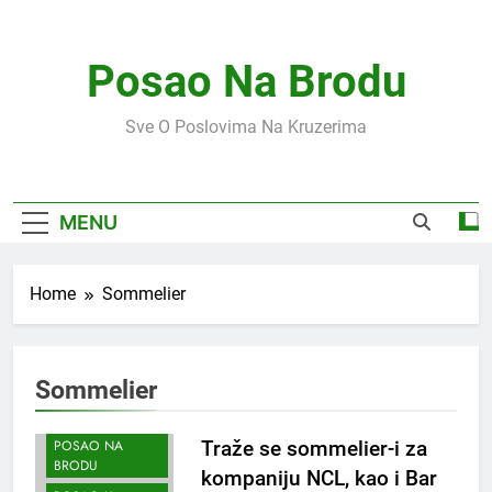
Skip
to
content
Posao Na Brodu
Sve O Poslovima Na Kruzerima
MENU
Home
Sommelier
Sommelier
KOUZON POSAO
POSAO NA
Traže se sommelier-i za
BRODU
kompaniju NCL, kao i Bar