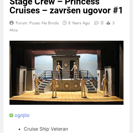
Stage Crew – Princess
Cruises – završen ugovor #1
0
Forum: Posao Na Brodu
8 Years Ago
3
Mins
ognjilo
Cruise Ship Veteran