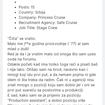
Posts: 15
Country: Srbija
Company: Princess Cruise
Recruitment Agency: Safe Cruise
Job Title: Stage Crew
“Čiča” se vratio.
Malo me j**e godina proizvodnje (`77) al sam
mlad u duši!
Red je da i ja vratim malo od onoga što sam uzeo
ovde na forumu.
Odakle početi kad ima toliko toga reći a pisati baš
i nije lako. Otišao sam na brod, naravno kao i
mnogi koji idu prvi put, a da nemam pojma ni gde
idem ni šta treba da radim. Čak ni u agenciji nisu
znali mnogo o poziciji koju sam dobio jer i oni se
prvi put susreću sa poslovima u produkciji.
E sad, kako sam se ja prijavio za poziciju
“Production assistant”, a dobio poziciju više