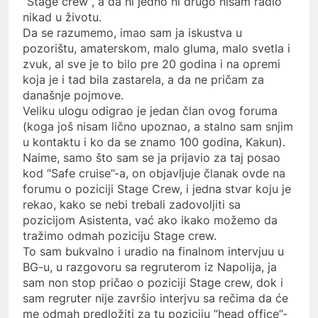
“Stage crew”, a da ni jedno ni drugo nisam radio
nikad u životu.
Da se razumemo, imao sam ja iskustva u
pozorištu, amaterskom, malo gluma, malo svetla i
zvuk, al sve je to bilo pre 20 godina i na opremi
koja je i tad bila zastarela, a da ne pričam za
današnje pojmove.
Veliku ulogu odigrao je jedan član ovog foruma
(koga još nisam lično upoznao, a stalno sam snjim
u kontaktu i ko da se znamo 100 godina, Kakun).
Naime, samo što sam se ja prijavio za taj posao
kod “Safe cruise”-a, on objavljuje članak ovde na
forumu o poziciji Stage Crew, i jedna stvar koju je
rekao, kako se nebi trebali zadovoljiti sa
pozicijom Asistenta, vać ako ikako možemo da
tražimo odmah poziciju Stage crew.
To sam bukvalno i uradio na finalnom intervjuu u
BG-u, u razgovoru sa regruterom iz Napolija, ja
sam non stop pričao o poziciji Stage crew, dok i
sam regruter nije završio interjvu sa rečima da će
me odmah predložiti za tu poziciju “head office”-