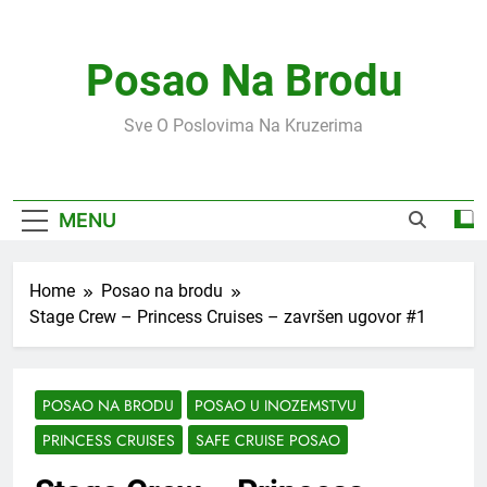
Skip
to
content
Posao Na Brodu
Sve O Poslovima Na Kruzerima
MENU
Home
Posao na brodu
Stage Crew – Princess Cruises – završen ugovor #1
POSAO NA BRODU
POSAO U INOZEMSTVU
PRINCESS CRUISES
SAFE CRUISE POSAO