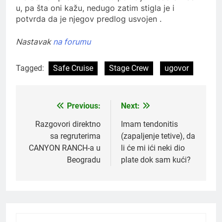
u, pa šta oni kažu, nedugo zatim stigla je i
potvrda da je njegov predlog usvojen .
Nastavak
na forumu
Tagged:
Safe Cruise
Stage Crew
ugovor
Previous:
Next:
Post
navigation
Razgovori direktno
Imam tendonitis
sa regruterima
(zapaljenje tetive), da
CANYON RANCH-a u
li će mi ići neki dio
Beogradu
plate dok sam kući?