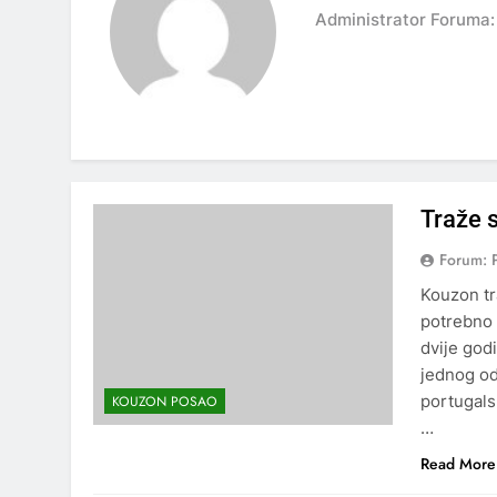
Administrator Foruma:
Traže s
Forum: 
Kouzon tr
potrebno 
dvije god
jednog od 
portugalsk
KOUZON POSAO
…
Read More