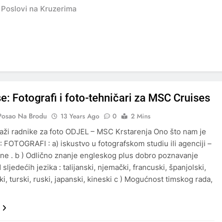
 Poslovi na Kruzerima
e: Fotografi i foto-tehničari za MSC Cruises
Posao Na Brodu
13 Years Ago
0
2 Mins
aži radnike za foto ODJEL – MSC Krstarenja Ono što nam je
: FOTOGRAFI : a) iskustvo u fotografskom studiu ili agenciji –
ine . b ) Odlično znanje engleskog plus dobro poznavanje
sljedećih jezika : talijanski, njemački, francuski, španjolski,
i, turski, ruski, japanski, kineski c ) Mogućnost timskog rada,