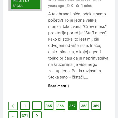
POSAO NA
years ago
0
1 mins
BRODU
A tek hrana i piće, odakle samo
početi?! To je jedna velika
menza, takozvana “Crew mess”,
prostorija pored je “Staff mess”,
kako bi stoka, to jest mi, bili
odvojeni od više rase. Inače,
diskriminacija, o kojoj agenti
toliko pričaju da je neprihvatljiva
na kruzerima, je više nego
zastupljena. Pa da razjasnim.
Stoka smo – čistači,…
Read More
1
…
365
366
367
368
369
…
371