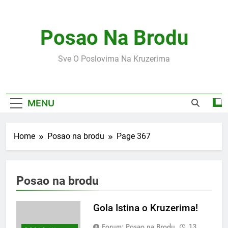
Skip
to
content
Posao Na Brodu
Sve O Poslovima Na Kruzerima
MENU
Home
Posao na brodu
Page 367
Posao na brodu
Gola Istina o Kruzerima!
Forum: Posao na Brodu
13