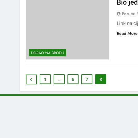
Bio je
Forum: 
Link na ci
Read More
POSAO NA BRODU
1
…
6
7
8