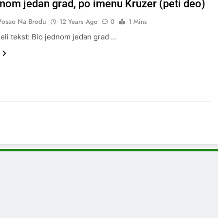
dnom jedan grad, po imenu Kruzer (peti deo)
Posao Na Brodu
12 Years Ago
0
1 Mins
jeli tekst: Bio jednom jedan grad …