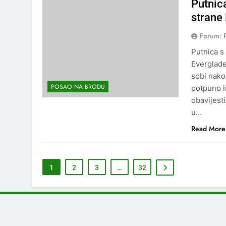
Putnica
strane
Forum: 
Putnica s
Everglade
sobi nako
POSAO NA BRODU
potpuno i
obavijest
u…
Read More
1
2
3
…
32