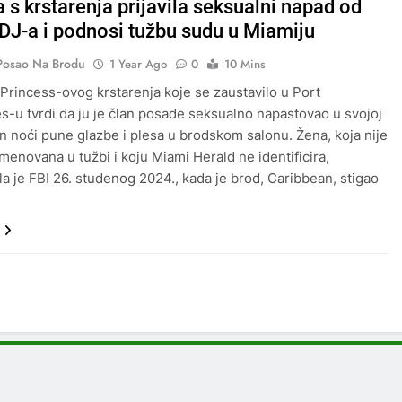
 s krstarenja prijavila seksualni napad od
 DJ-a i podnosi tužbu sudu u Miamiju
Posao Na Brodu
1 Year Ago
0
10 Mins
 Princess-ovog krstarenja koje se zaustavilo u Port
s-u tvrdi da ju je član posade seksualno napastovao u svojoj
n noći pune glazbe i plesa u brodskom salonu. Žena, koja nije
menovana u tužbi i koju Miami Herald ne identificira,
ila je FBI 26. studenog 2024., kada je brod, Caribbean, stigao