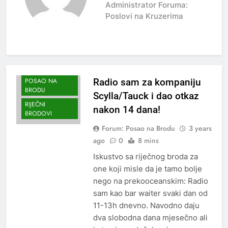
Administrator Foruma:
Poslovi na Kruzerima
INTERNET
KOUZON POSAO
OTKAZ
POSAO NA
Radio sam za kompaniju
BRODU
Scylla/Tauck i dao otkaz
RIJEČNI
nakon 14 dana!
BRODOVI
Forum: Posao na Brodu
3 years
ago
0
8 mins
Iskustvo sa riječnog broda za
one koji misle da je tamo bolje
nego na prekooceanskim: Radio
sam kao bar waiter svaki dan od
11-13h dnevno. Navodno daju
dva slobodna dana mjesečno ali