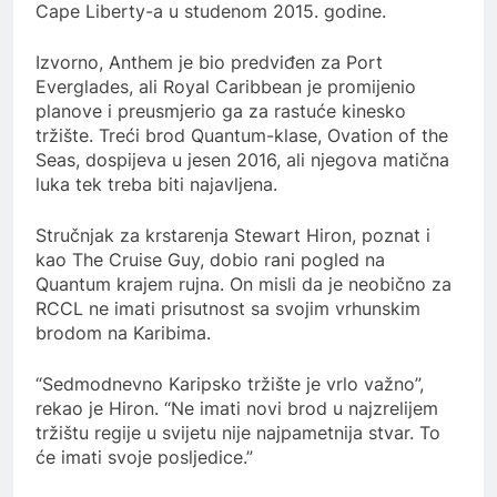
Cape Liberty-a u studenom 2015. godine.
Izvorno, Anthem je bio predviđen za Port
Everglades, ali Royal Caribbean je promijenio
planove i preusmjerio ga za rastuće kinesko
tržište. Treći brod Quantum-klase, Ovation of the
Seas, dospijeva u jesen 2016, ali njegova matična
luka tek treba biti najavljena.
Stručnjak za krstarenja Stewart Hiron, poznat i
kao The Cruise Guy, dobio rani pogled na
Quantum krajem rujna. On misli da je neobično za
RCCL ne imati prisutnost sa svojim vrhunskim
brodom na Karibima.
“Sedmodnevno Karipsko tržište je vrlo važno”,
rekao je Hiron. “Ne imati novi brod u najzrelijem
tržištu regije u svijetu nije najpametnija stvar. To
će imati svoje posljedice.”