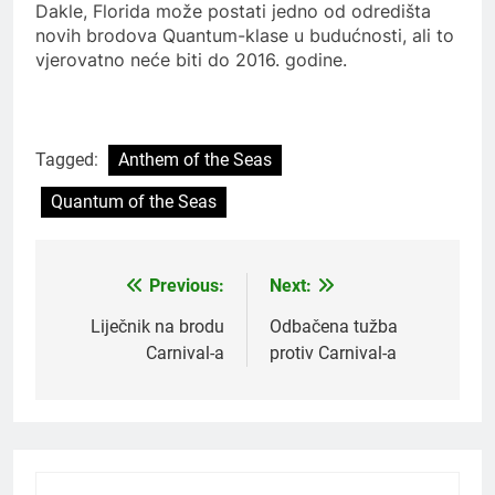
Dakle, Florida može postati jedno od odredišta
novih brodova Quantum-klase u budućnosti, ali to
vjerovatno neće biti do 2016. godine.
Tagged:
Anthem of the Seas
Quantum of the Seas
Previous:
Next:
Post
navigation
Liječnik na brodu
Odbačena tužba
Carnival-a
protiv Carnival-a