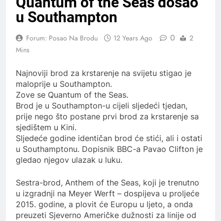
Quantum of the Seas došao
u Southampton
0
Forum: Posao Na Brodu
12 Years Ago
2
Mins
Najnoviji brod za krstarenje na svijetu stigao je
maloprije u Southampton.
Zove se Quantum of the Seas.
Brod je u Southampton-u cijeli sljedeći tjedan,
prije nego što postane prvi brod za krstarenje sa
sjedištem u Kini.
Sljedeće godine identičan brod će stići, ali i ostati
u Southamptonu. Dopisnik BBC-a Pavao Clifton je
gledao njegov ulazak u luku.
Sestra-brod, Anthem of the Seas, koji je trenutno
u izgradnji na Meyer Werft – dospijeva u proljeće
2015. godine, a plovit će Europu u ljeto, a onda
preuzeti Sjeverno Američke dužnosti za linije od